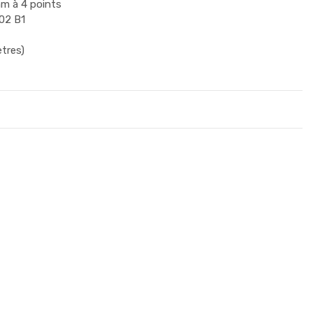
mm à 4 points
102 B1
ètres)