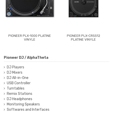
PIONEER PLX-1000 PLATINE
PIONEER PLX-CRSS12
VINYLE
PLATINE VINYLE
Pioneer DJ / AlphaTheta
DJ Players
DJ Mixers
DJ All-in-One
USB Controller
Turntables
Remix Stations
DJ Headphones
Monitoring Speakers
Softwares and Interfaces