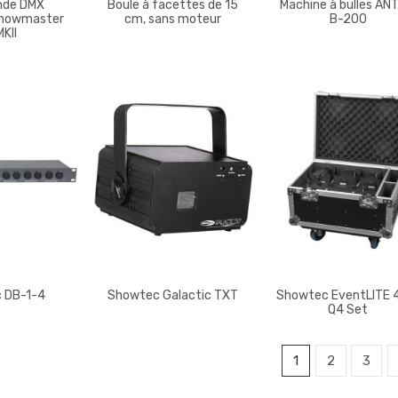
de DMX
Boule à facettes de 15
Machine à bulles AN
howmaster
cm, sans moteur
B-200
MKII
 DB-1-4
Showtec Galactic TXT
Showtec EventLITE 
Q4 Set
1
2
3