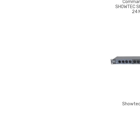
Comman
SHOWTEC S
24 
Showtec