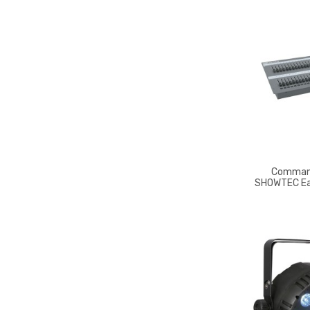
Comman
SHOWTEC Ea