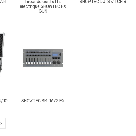
TARI
Tireur de confettis
SHOWTEC DJ-SWITCH 8
électrique SHOWTEC FX
GUN
4/10
SHOWTEC SM-16/2 FX