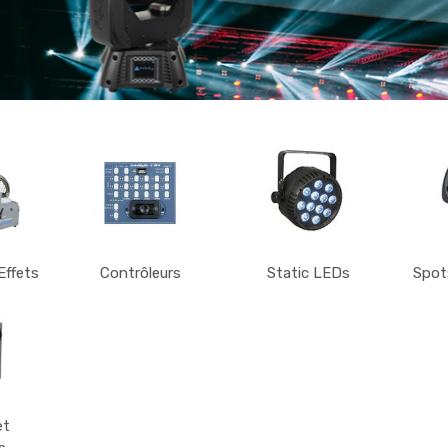
Effets
Contrôleurs
Static LEDs
Spots
et