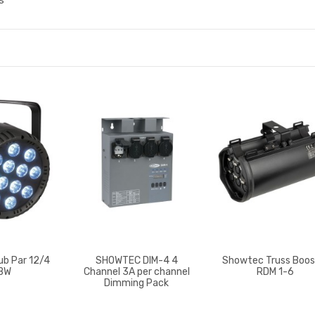
s
ub Par 12/4
SHOWTEC DIM-4 4
Showtec Truss Boos
BW
Channel 3A per channel
RDM 1-6
Dimming Pack