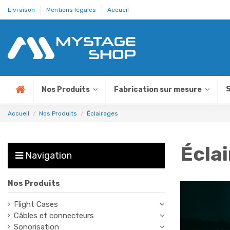
Livraison
Mentions légales
Accueil
S
Nos Produits
Fabrication sur mesure
Accueil
Nos Produits
Éclairages
Écla
Navigation
Nos Produits
Flight Cases
Câbles et connecteurs
Sonorisation