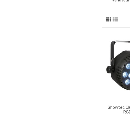
variateur
Showtec Cl
RG