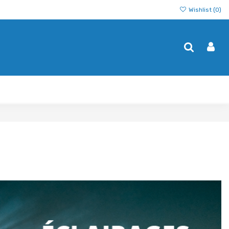
Wishlist (
0
)