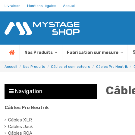
Livraison
Mentions légales
Accueil
S
Nos Produits
Fabrication sur mesure
Accueil
Nos Produits
Câbles et connecteurs
Câbles Pro Neutrik
Câbl
Navigation
Câbles Pro Neutrik
Câbles XLR
Câbles Jack
Câbles RCA