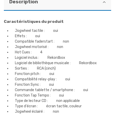
Description
Caractéristiques du produit
Jogwheel tactile :
oui
Effets :
oui
Compatible faderstart :
non
Jogwheel motorisé :
non
Hot Cues :
4
Logiciel inclus :
Rekordbox
Logiciel de bibliothèque musicale :
Rekordbox
Sorties :
RCA (cinch)
Fonction pitch :
oui
Compatibilité relay-play :
oui
Fonction Sync :
oui
Commande tablette / smartphone :
oui
Fonction Tap Tempo :
oui
Type de lecteur CD :
non applicable
Type d'écran :
écran tactile, couleur
Jogwheel éclairé :
non