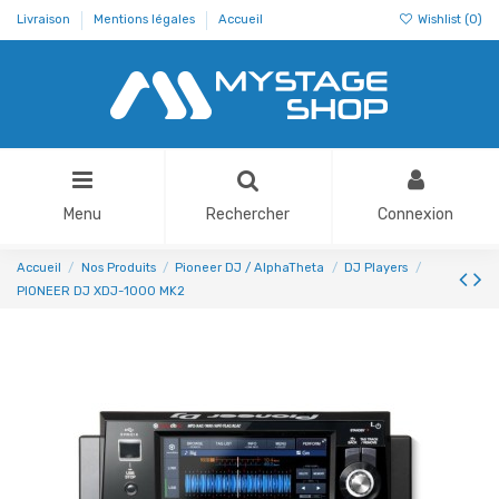
Livraison
Mentions légales
Accueil
Wishlist (
0
)
Menu
Rechercher
Connexion
Accueil
Nos Produits
Pioneer DJ / AlphaTheta
DJ Players
PIONEER DJ XDJ-1000 MK2