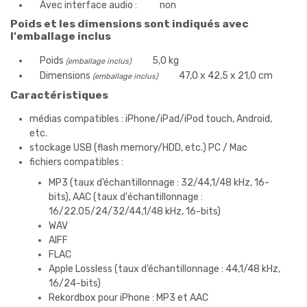
Avec interface audio :
non
Poids et les dimensions sont indiqués avec
l'emballage inclus
Poids
5,0 kg
(emballage inclus)
Dimensions
47,0 x 42,5 x 21,0 cm
(emballage inclus)
Caractéristiques
médias compatibles : iPhone/iPad/iPod touch, Android,
etc.
stockage USB (flash memory/HDD, etc.) PC / Mac
fichiers compatibles :
MP3 (taux d’échantillonnage : 32/44,1/48 kHz, 16-
bits), AAC (taux d'échantillonnage :
16/22.05/24/32/44,1/48 kHz, 16-bits)
WAV
AIFF
FLAC
Apple Lossless (taux d’échantillonnage : 44,1/48 kHz,
16/24-bits)
Rekordbox pour iPhone : MP3 et AAC